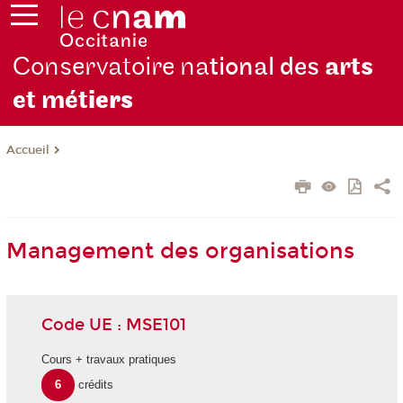
Conservatoire na
tional des
arts
et mét
iers
Accueil
Management des organisations
Code UE : MSE101
Cours + travaux pratiques
6
crédits