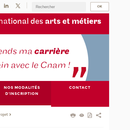
na
tional des
arts et mét
iers
NOS MODALITÉS
CONTACT
D'INSCRIPTION
ojet