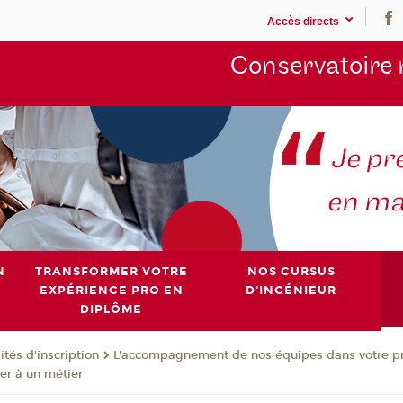
Accès directs
Conservatoire 
N
TRANSFORMER VOTRE
NOS CURSUS
EXPÉRIENCE PRO EN
D'INGÉNIEUR
DIPLÔME
tés d'inscription
L'accompagnement de nos équipes dans votre pr
er à un métier