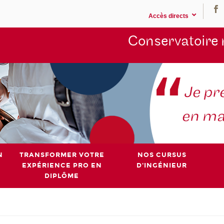
Accès directs
Conservatoire 
N
TRANSFORMER VOTRE
NOS CURSUS
EXPÉRIENCE PRO EN
D'INGÉNIEUR
DIPLÔME