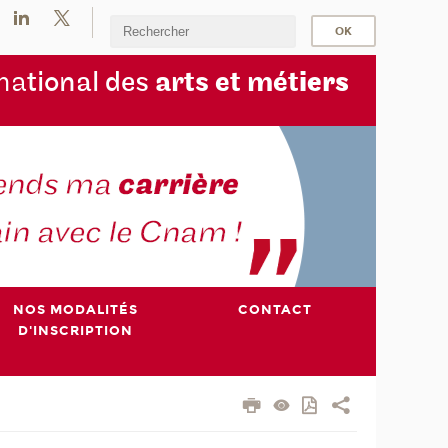
na
tional des
arts et mét
iers
NOS MODALITÉS
CONTACT
D'INSCRIPTION