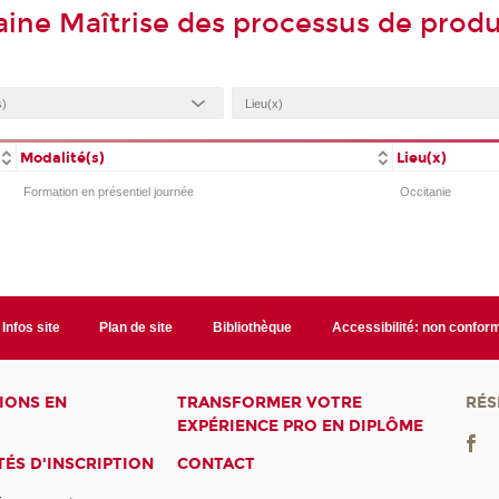
ine Maîtrise des processus de prod
Modalité(s)
Lieu(x)
Formation en présentiel journée
Occitanie
Infos site
Plan de site
Bibliothèque
Accessibilité: non confor
IONS EN
TRANSFORMER VOTRE
RÉS
EXPÉRIENCE PRO EN DIPLÔME
ÉS D'INSCRIPTION
CONTACT