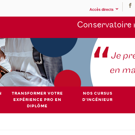
Accès directs
Conservatoire 
N
TRANSFORMER VOTRE
NOS CURSUS
EXPÉRIENCE PRO EN
D'INGÉNIEUR
DIPLÔME