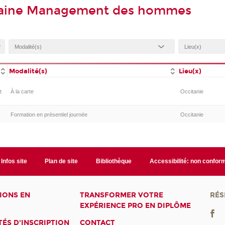
maine Management des hommes
Modalité(s)
Lieu(x)
t
À la carte
Occitanie
Formation en présentiel journée
Occitanie
Infos site
Plan de site
Bibliothèque
Accessibilité: non confor
IONS EN
TRANSFORMER VOTRE
RÉS
EXPÉRIENCE PRO EN DIPLÔME
ÉS D'INSCRIPTION
CONTACT