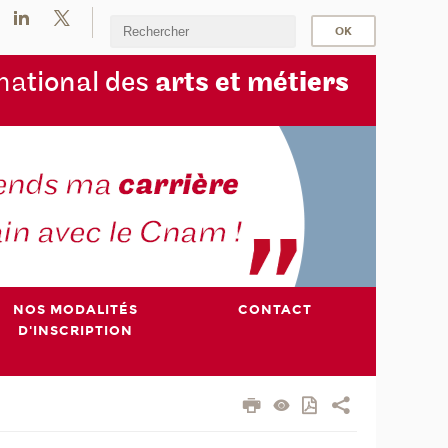
na
tional des
arts et mét
iers
NOS MODALITÉS
CONTACT
D'INSCRIPTION