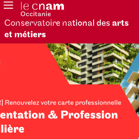
Conservatoire na
tional des
arts
et mét
iers