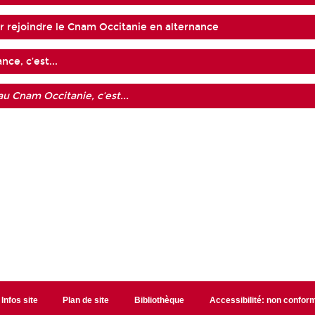
r rejoindre le Cnam Occitanie en alternance
ance, c’est...
au Cnam Occitanie, c’est...
Infos site
Plan de site
Bibliothèque
Accessibilité: non confor