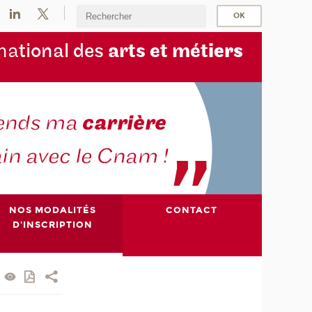
na
tional des
arts et mét
iers
NOS MODALITÉS
CONTACT
D'INSCRIPTION