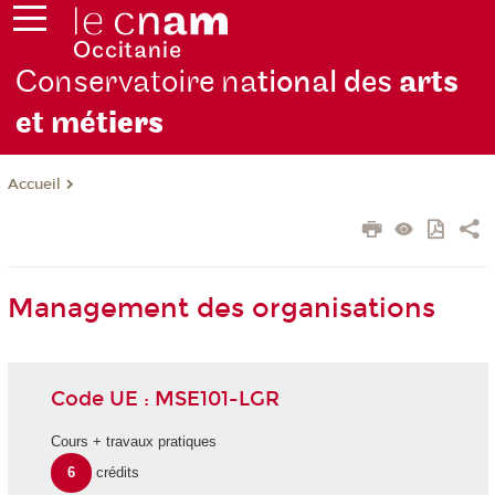
Conservatoire na
tional des
arts
et mét
iers
Accueil
Management des organisations
Code UE : MSE101-LGR
Cours + travaux pratiques
6
crédits