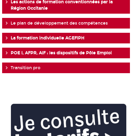
Les actions de formation conventionnées par la
Région Occitanie
Le plan de développement des compétences
La formation individuelle AGEFIPH
POE I, AFPR, AIF : les dispositifs de Pôle Emploi
Transition pro