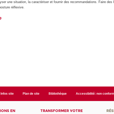
ser une situation, la caractériser et fournir des recommandations. Faire des l
osture réflexive.
e
Infos site
Plan de site
Bibliothèque
Accessibilité: non confor
IONS EN
TRANSFORMER VOTRE
RÉS