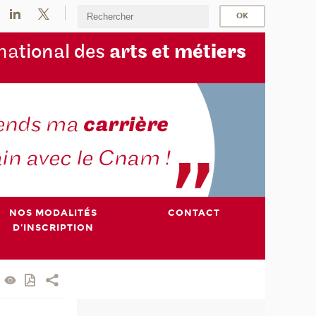
na
tional des
arts et mét
iers
NOS MODALITÉS
CONTACT
D'INSCRIPTION