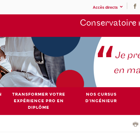
Accès directs
Conservatoire 
N
TRANSFORMER VOTRE
NOS CURSUS
EXPÉRIENCE PRO EN
D'INGÉNIEUR
DIPLÔME