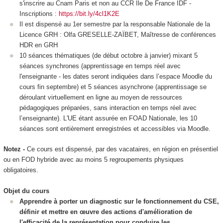
s'inscrire au Cnam Paris et non au CCR Ile De France IDF -
Inscriptions :
https://bit.ly/4cl1K2E
Il est dispensé au 1er semestre par la responsable Nationale de la
Licence GRH : Olfa GRESELLE-ZAÏBET, Maîtresse de conférences
HDR en GRH
10 séances thématiques (de début octobre à janvier) mixant 5
séances synchrones (apprentissage en temps réel avec
l'enseignante - les dates seront indiquées dans l’espace Moodle du
cours fin septembre) et 5 séances asynchrone (apprentissage se
déroulant virtuellement en ligne au moyen de ressources
pédagogiques préparées, sans interaction en temps réel avec
l’enseignante). L'UE étant assurée en FOAD Nationale
, les 10
séances sont entièrement enregistrées et accessibles via Moodle.
Notez -
Ce cours est dispensé, par des vacataires, en région en présentiel
ou en FOD
hybride avec au moins 5 regroupements physiques
obligatoires.
Objet du cours
Apprendre à porter un diagnostic sur le fonctionnement du CSE,
définir et mettre en œuvre des actions d'amélioration de
l'efficacité de la représentation pour conduire les