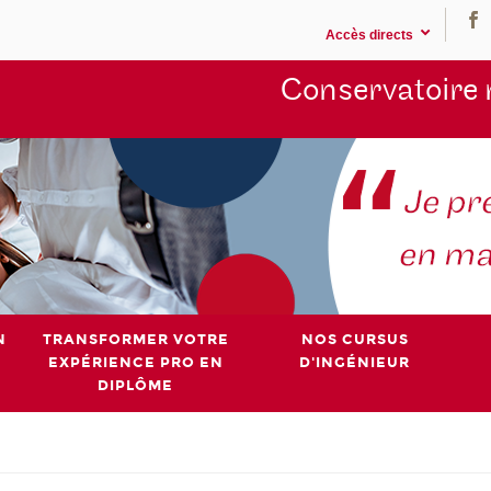
Accès directs
Conservatoire 
N
TRANSFORMER VOTRE
NOS CURSUS
EXPÉRIENCE PRO EN
D'INGÉNIEUR
DIPLÔME