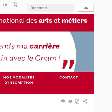
na
tional des
arts et mét
iers
NOS MODALITÉS
CONTACT
D'INSCRIPTION