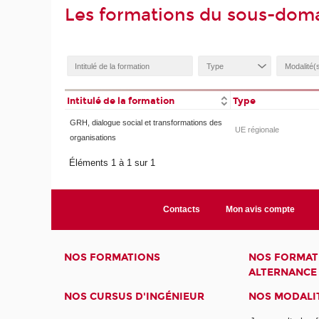
Les formations du sous-doma
Intitulé de la formation
Type
GRH, dialogue social et transformations des
UE régionale
organisations
Éléments 1 à 1 sur 1
Contacts
Mon avis compte
NOS FORMATIONS
NOS FORMAT
ALTERNANCE
NOS CURSUS D'INGÉNIEUR
NOS MODALIT