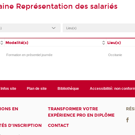
ine Représentation des salariés
Modalité(s)
Lieu(x)
Formation en présentiel journée
Occitanie
Infos site
Plan de site
Bibliothèque
Accessibilité: non confor
IONS EN
TRANSFORMER VOTRE
RÉS
EXPÉRIENCE PRO EN DIPLÔME
ÉS D'INSCRIPTION
CONTACT