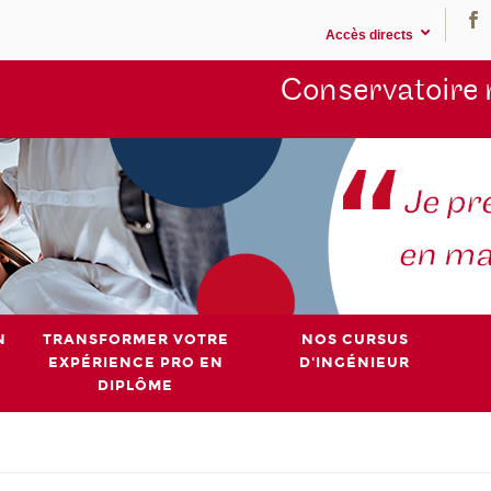
Accès directs
Conservatoire 
N
TRANSFORMER VOTRE
NOS CURSUS
EXPÉRIENCE PRO EN
D'INGÉNIEUR
DIPLÔME