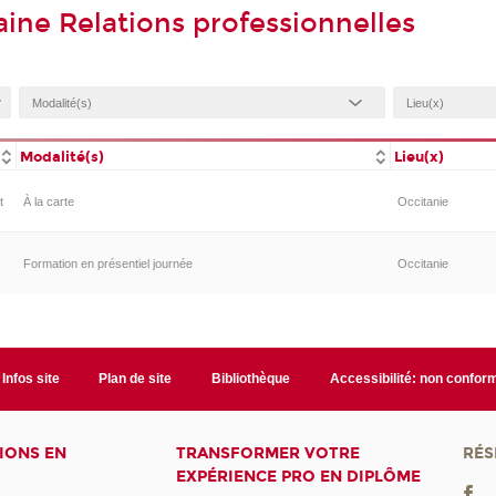
ine Relations professionnelles
Modalité(s)
Lieu(x)
t
À la carte
Occitanie
Formation en présentiel journée
Occitanie
Infos site
Plan de site
Bibliothèque
Accessibilité: non confor
IONS EN
TRANSFORMER VOTRE
RÉS
EXPÉRIENCE PRO EN DIPLÔME