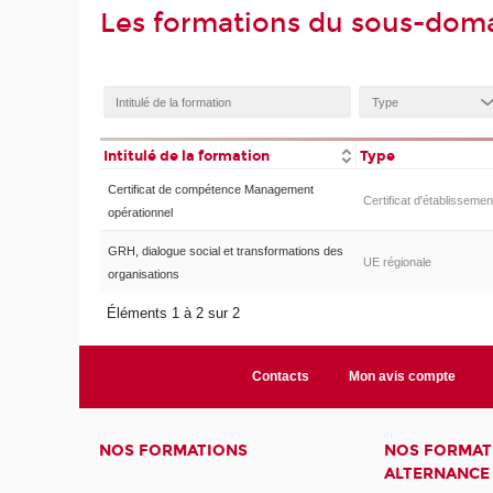
Les formations du sous-doma
Intitulé de la formation
Type
Certificat de compétence Management
Certificat d'établissemen
opérationnel
GRH, dialogue social et transformations des
UE régionale
organisations
Éléments 1 à 2 sur 2
Contacts
Mon avis compte
NOS FORMATIONS
NOS FORMAT
ALTERNANCE