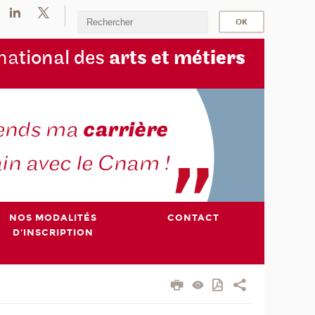
na
tional des
arts et mét
iers
NOS MODALITÉS
CONTACT
D'INSCRIPTION