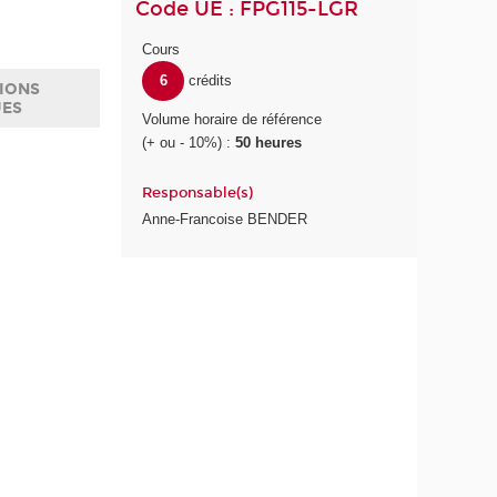
Code UE : FPG115-LGR
Cours
6
crédits
IONS
UES
Volume horaire de référence
(+ ou - 10%) :
50 heures
Responsable(s)
Anne-Francoise BENDER