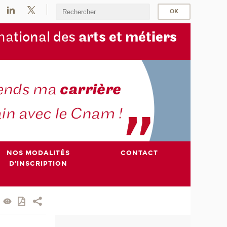
na
tional des
arts et mét
iers
NOS MODALITÉS
CONTACT
D'INSCRIPTION