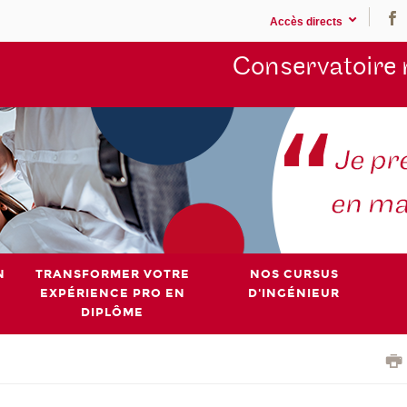
Accès directs
Conservatoire 
N
TRANSFORMER VOTRE
NOS CURSUS
EXPÉRIENCE PRO EN
D'INGÉNIEUR
DIPLÔME