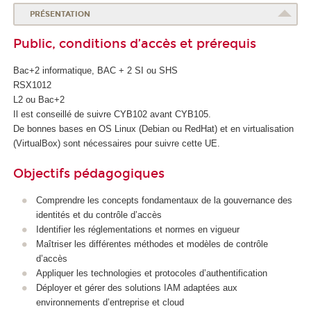
o
PRÉSENTATION
l
Public, conditions d’accès et prérequis
e
d
Bac+2 informatique, BAC + 2 SI ou SHS
u
RSX1012
n
L2 ou Bac+2
u
Il est conseillé de suivre CYB102 avant CYB105.
m
De bonnes bases en OS Linux (Debian ou RedHat) et en virtualisation
é
(VirtualBox) sont nécessaires pour suivre cette UE.
r
i
Objectifs pédagogiques
q
u
Comprendre les concepts fondamentaux de la gouvernance des
e
identités et du contrôle d’accès
e
Identifier les réglementations et normes en vigueur
t
Maîtriser les différentes méthodes et modèles de contrôle
d
d’accès
e
Appliquer les technologies et protocoles d’authentification
l
Déployer et gérer des solutions IAM adaptées aux
'
environnements d’entreprise et cloud
I