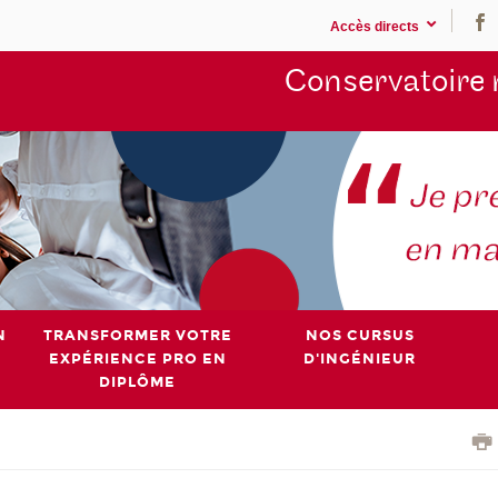
Accès directs
Conservatoire 
N
TRANSFORMER VOTRE
NOS CURSUS
EXPÉRIENCE PRO EN
D'INGÉNIEUR
DIPLÔME