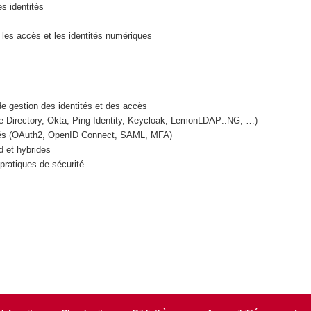
s identités
 les accès et les identités numériques
de gestion des identités et des accès
ive Directory, Okta, Ping Identity, Keycloak, LemonLDAP::NG, …)
risés (OAuth2, OpenID Connect, SAML, MFA)
 et hybrides
 pratiques de sécurité