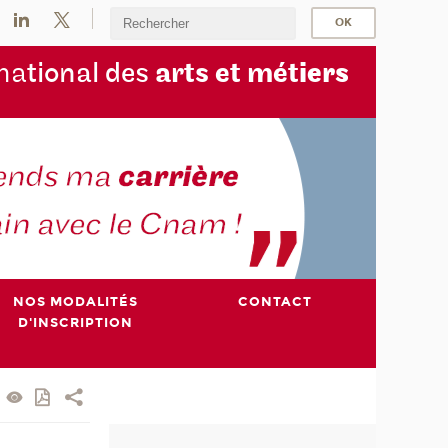
na
tional des
arts et mét
iers
NOS MODALITÉS
CONTACT
D'INSCRIPTION