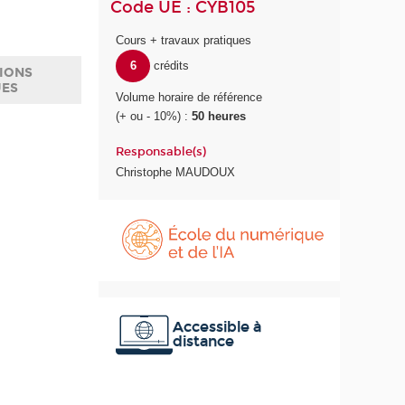
Code UE : CYB105
Cours + travaux pratiques
6
crédits
IONS
UES
Volume horaire de référence
(+ ou - 10%) :
50 heures
Responsable(s)
Christophe MAUDOUX
É
c
o
l
e
d
u
Accessible à
distance
n
u
m
é