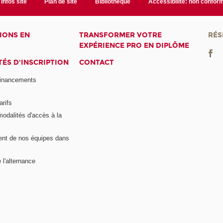
Infos site
Plan de site
Bibliothèque
Accessibilité: non confor
IONS EN
TRANSFORMER VOTRE
RÉS
EXPÉRIENCE PRO EN DIPLÔME
ÉS D'INSCRIPTION
CONTACT
financements
arifs
modalités d'accès à la
nt de nos équipes dans
 l'alternance