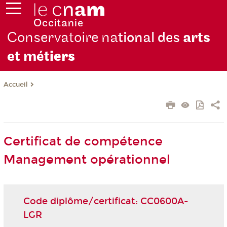
Conservatoire na
tional des
arts
et mét
iers
Accueil
Certificat de compétence
Management opérationnel
Code diplôme/certificat: CC0600A-
LGR