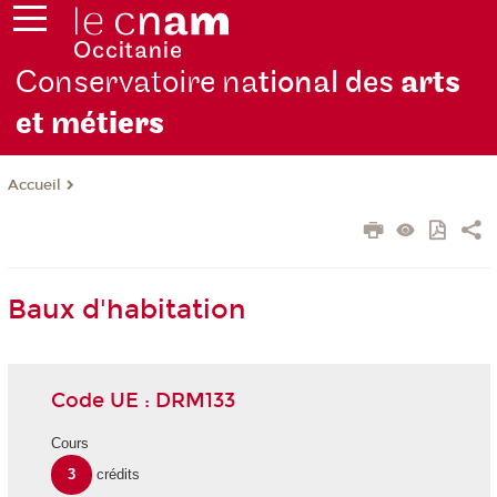
Conservatoire na
tional des
arts
et mét
iers
Accueil
Baux d'habitation
Code UE : DRM133
Cours
3
crédits