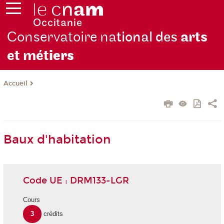
Conservatoire na
tional des
arts
et mét
iers
Accueil
Baux d'habitation
Code UE : DRM133-LGR
Cours
3
crédits