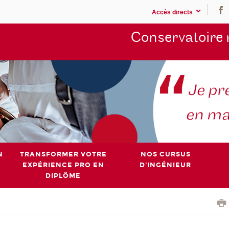
Accès directs
Conservatoire 
N
TRANSFORMER VOTRE
NOS CURSUS
EXPÉRIENCE PRO EN
D'INGÉNIEUR
DIPLÔME