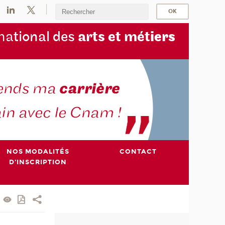
na
tional des
arts et mét
iers
NOS MODALITÉS
CONTACT
D'INSCRIPTION