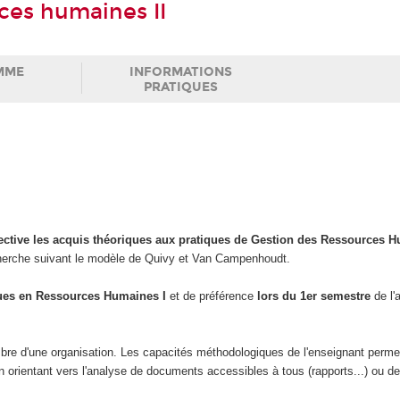
ces humaines II
MME
INFORMATIONS
PRATIQUES
ective les acquis théoriques aux pratiques de Gestion des Ressources 
echerche suivant le modèle de Quivy et Van Campenhoudt.
ques en Ressources Humaines I
et de préférence
lors du 1er semestre
de l
membre d'une organisation. Les capacités méthodologiques de l'enseignant permet
 orientant vers l'analyse de documents accessibles à tous (rapports...) ou de