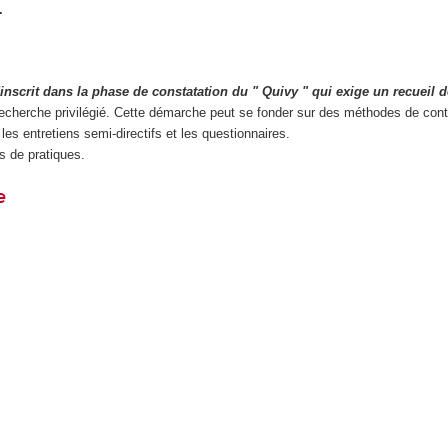
.
scrit dans la phase de constatation du " Quivy " qui exige un recueil 
de recherche privilégié. Cette démarche peut se fonder sur des méthodes de con
es entretiens semi-directifs et les questionnaires.
s de pratiques.
e