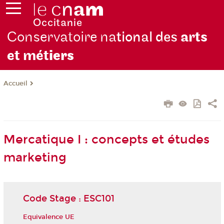
Conservatoire na
tional des
arts
et mét
iers
Accueil
Mercatique I : concepts et études
marketing
Code Stage : ESC101
Equivalence UE