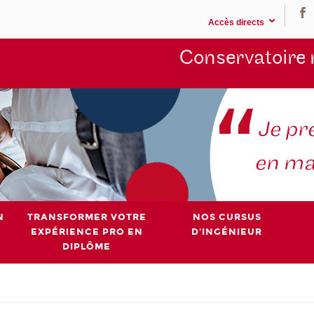
Accès directs
Conservatoire 
N
TRANSFORMER VOTRE
NOS CURSUS
EXPÉRIENCE PRO EN
D'INGÉNIEUR
DIPLÔME