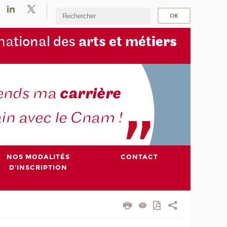
na
tional des
arts et mét
iers
NOS MODALITÉS
CONTACT
D'INSCRIPTION