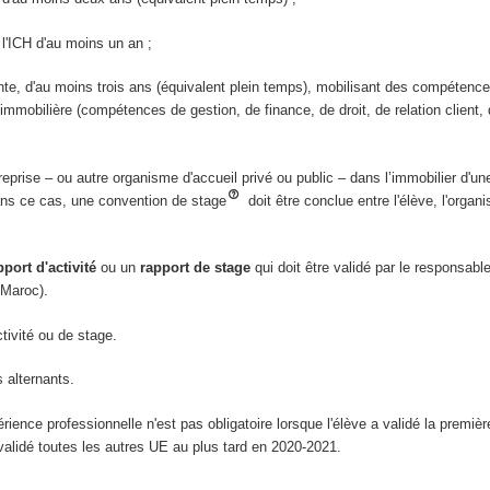
l'ICH d'au moins un an ;
ante, d'au moins trois ans (équivalent plein temps), mobilisant des compétenc
mmobilière (compétences de gestion, de finance, de droit, de relation client,
reprise – ou autre organisme d'accueil privé ou public – dans l’immobilier d'un
dans ce cas, une convention de stage
doit être conclue entre l'élève, l'organ
pport d'activité
ou un
rapport de stage
qui doit être validé par le responsabl
 Maroc).
tivité ou de stage.
s alternants.
rience professionnelle n'est pas obligatoire lorsque l'élève a validé la premiè
alidé toutes les autres UE au plus tard en 2020-2021.