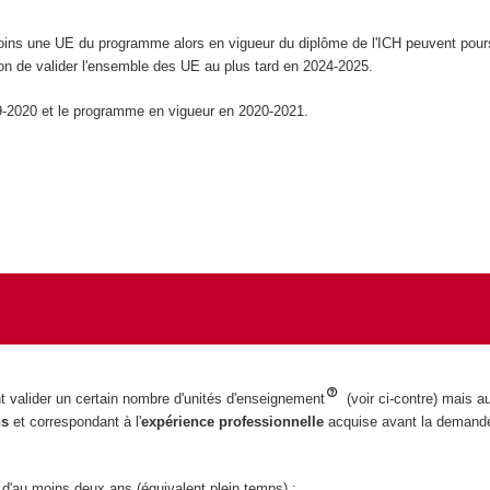
oins une UE du programme alors en vigueur du diplôme de l'ICH peuvent pours
ion de valider l'ensemble des UE au plus tard en 2024-2025.
9-2020 et le programme en vigueur en 2020-2021.
nt valider un certain nombre d'unités d'enseignement
(voir ci-contre) mais a
ns
et correspondant à l'
expérience professionnelle
acquise avant la demand
, d'au moins deux ans (équivalent plein temps) ;