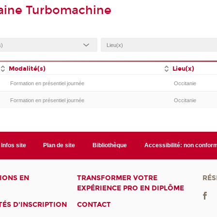
aine Turbomachine
Modalité(s)
Lieu(x)
Formation en présentiel journée
Occitanie
Formation en présentiel journée
Occitanie
Infos site
Plan de site
Bibliothèque
Accessibilité: non confor
IONS EN
TRANSFORMER VOTRE
RÉS
EXPÉRIENCE PRO EN DIPLÔME
ÉS D'INSCRIPTION
CONTACT