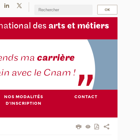
na
tional des
arts et mét
iers
NOS MODALITÉS
CONTACT
D'INSCRIPTION