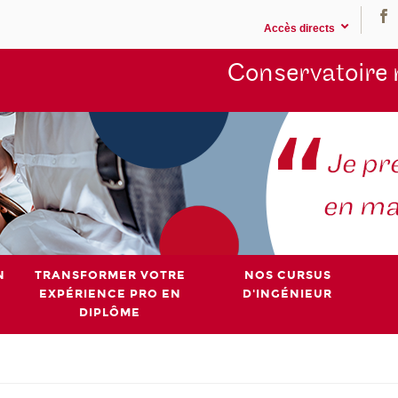
Accès directs
Conservatoire 
N
TRANSFORMER VOTRE
NOS CURSUS
EXPÉRIENCE PRO EN
D'INGÉNIEUR
DIPLÔME