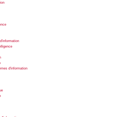
ion
gence
'information
lligence
n
n
tèmes d'information
ue
n