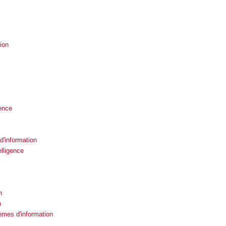
ion
gence
'information
lligence
n
n
tèmes d'information