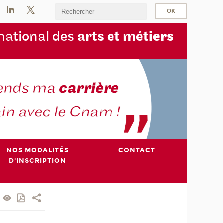
na
tional des
arts et mét
iers
NOS MODALITÉS
CONTACT
D'INSCRIPTION