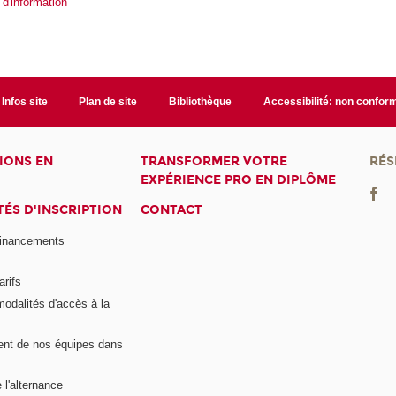
 d'information
Infos site
Plan de site
Bibliothèque
Accessibilité: non confor
IONS EN
TRANSFORMER VOTRE
RÉS
EXPÉRIENCE PRO EN DIPLÔME
ÉS D'INSCRIPTION
CONTACT
financements
arifs
modalités d'accès à la
nt de nos équipes dans
 l'alternance