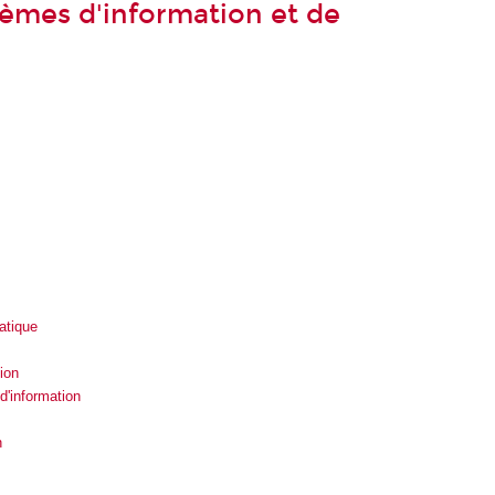
stèmes d'information et de
atique
ion
'information
n