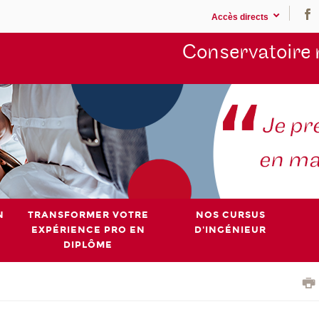
Accès directs
Conservatoire 
N
TRANSFORMER VOTRE
NOS CURSUS
EXPÉRIENCE PRO EN
D'INGÉNIEUR
DIPLÔME