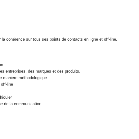
la cohérence sur tous ses points de contacts en ligne et off-line.
ion.
s entreprises, des marques et des produits.
de manière méthodologique
off-line
hiculer
one de la communication