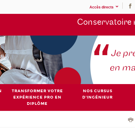
Accès directs
Conservatoire 
N
TRANSFORMER VOTRE
NOS CURSUS
EXPÉRIENCE PRO EN
D'INGÉNIEUR
DIPLÔME