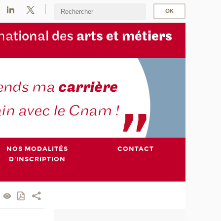
na
tional des
arts et mét
iers
NOS MODALITÉS
CONTACT
D'INSCRIPTION