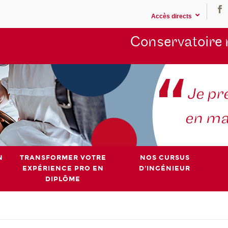
Accès directs
Conservatoire 
N
TRANSFORMER VOTRE
NOS CURSUS
EXPÉRIENCE PRO EN
D'INGÉNIEUR
DIPLÔME