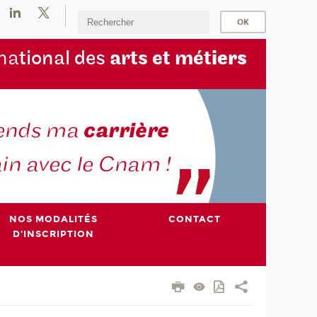
na
tional des
arts et mét
iers
NOS MODALITÉS
CONTACT
D'INSCRIPTION