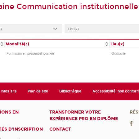
ine Communication institutionnelle
Modalité(s)
Lieu(x)
Formation en présentiel journée
Occitanie
Infos site
Plan de site
Bibliothèque
Accessibilité: non confor
IONS EN
TRANSFORMER VOTRE
RÉS
EXPÉRIENCE PRO EN DIPLÔME
ÉS D'INSCRIPTION
CONTACT