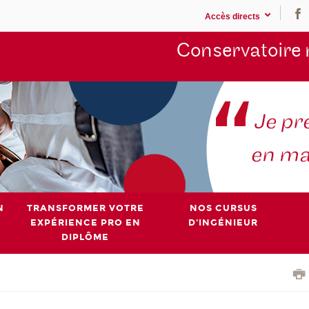
Accès directs
Conservatoire 
N
TRANSFORMER VOTRE
NOS CURSUS
EXPÉRIENCE PRO EN
D'INGÉNIEUR
DIPLÔME