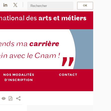
na
tional des
arts et mét
iers
NOS MODALITÉS
CONTACT
D'INSCRIPTION