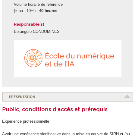
Volume horaire de référence
(+ ou - 10%) :
40 heures
Responsable(s)
Berangere CONDOMINES
École
du
numéri
et
de
l'IA
PRÉSENTATION
Public, conditions d’accès et prérequis
Expérience professionnelle :
Avoir une expérience significative dans la mise en oeuvre de SIRH et /ou