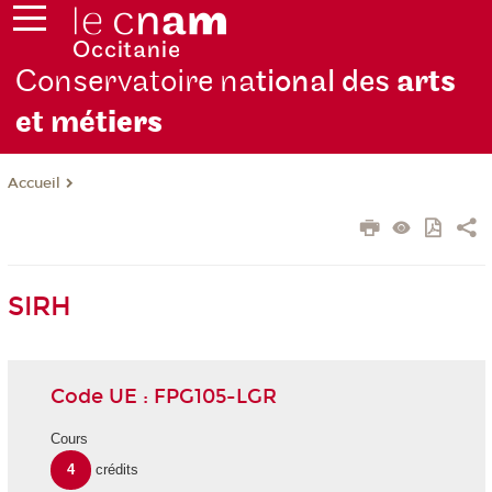
Conservatoire na
tional des
arts
et mét
iers
Accueil
SIRH
Code UE : FPG105-LGR
Cours
4
crédits