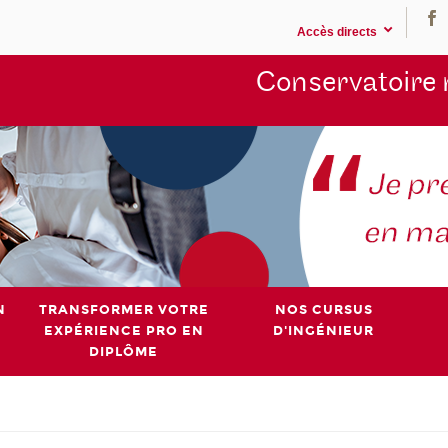
Accès directs
Conservatoire 
N
TRANSFORMER VOTRE
NOS CURSUS
EXPÉRIENCE PRO EN
D'INGÉNIEUR
DIPLÔME