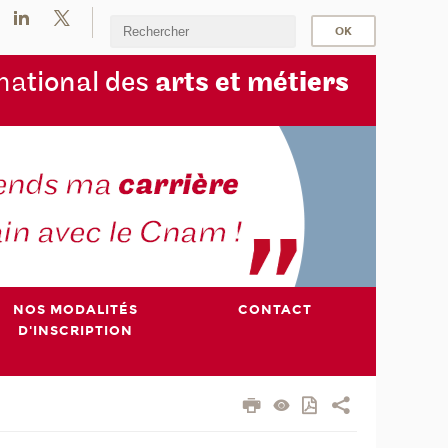
na
tional des
arts et mét
iers
NOS MODALITÉS
CONTACT
D'INSCRIPTION