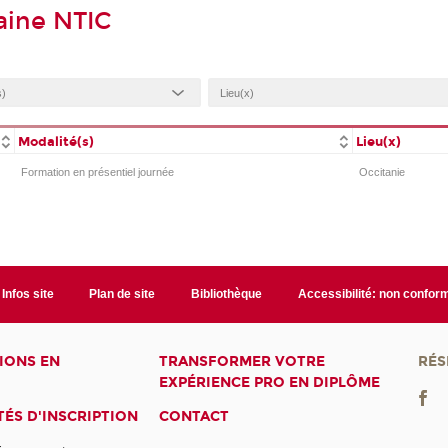
aine NTIC
Modalité(s)
Lieu(x)
Formation en présentiel journée
Occitanie
Infos site
Plan de site
Bibliothèque
Accessibilité: non confor
IONS EN
TRANSFORMER VOTRE
RÉS
EXPÉRIENCE PRO EN DIPLÔME
ÉS D'INSCRIPTION
CONTACT