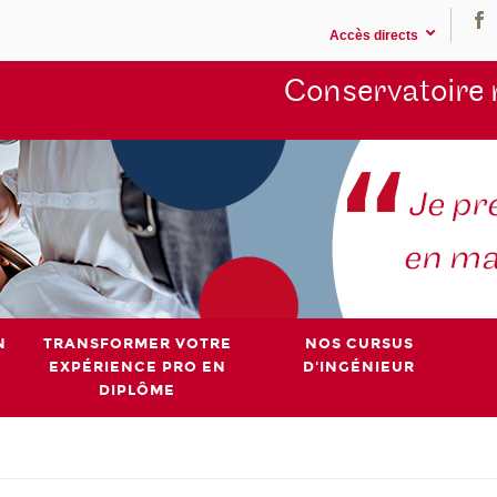
Accès directs
Conservatoire 
N
TRANSFORMER VOTRE
NOS CURSUS
EXPÉRIENCE PRO EN
D'INGÉNIEUR
DIPLÔME