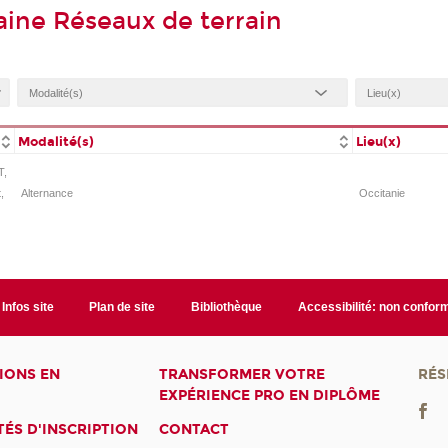
ine Réseaux de terrain
Modalité(s)
Lieu(x)
T,
,
Alternance
Occitanie
Infos site
Plan de site
Bibliothèque
Accessibilité: non confor
IONS EN
TRANSFORMER VOTRE
RÉS
EXPÉRIENCE PRO EN DIPLÔME
ÉS D'INSCRIPTION
CONTACT