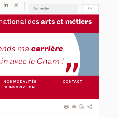
na
tional des
arts et mét
iers
NOS MODALITÉS
CONTACT
D'INSCRIPTION