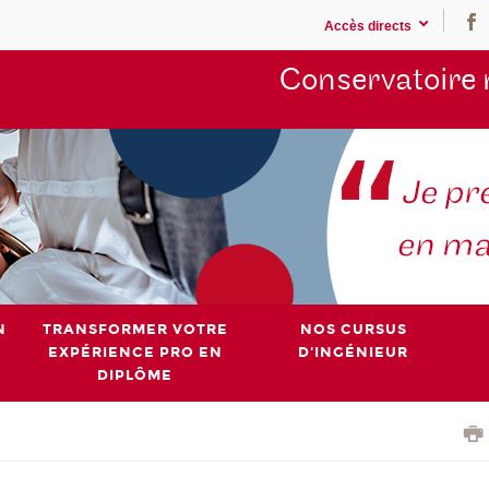
Accès directs
Conservatoire 
N
TRANSFORMER VOTRE
NOS CURSUS
EXPÉRIENCE PRO EN
D'INGÉNIEUR
DIPLÔME