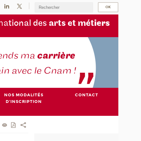
na
tional des
arts et mét
iers
NOS MODALITÉS
CONTACT
D'INSCRIPTION