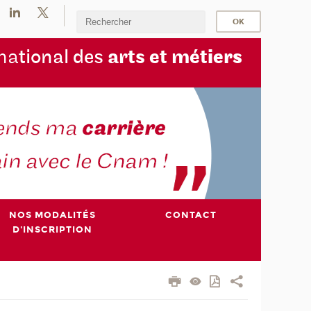
na
tional des
arts et mét
iers
NOS MODALITÉS
CONTACT
D'INSCRIPTION