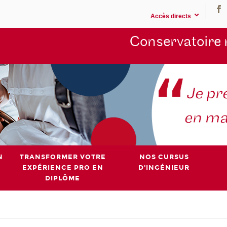
Accès directs
Conservatoire 
N
TRANSFORMER VOTRE
NOS CURSUS
EXPÉRIENCE PRO EN
D'INGÉNIEUR
DIPLÔME