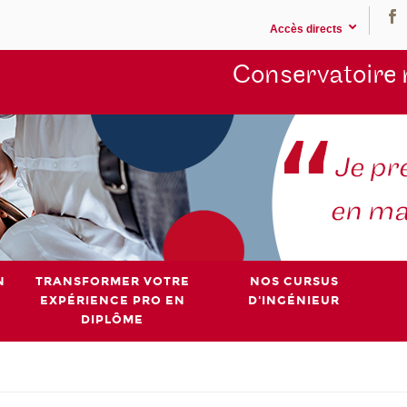
Accès directs
Conservatoire 
N
TRANSFORMER VOTRE
NOS CURSUS
EXPÉRIENCE PRO EN
D'INGÉNIEUR
DIPLÔME