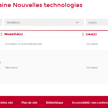
ine Nouvelles technologies
Modalité(s)
Lieu(x)
Formation en présentiel journée
Occitanie
T,
,
Alternance
Occitanie
Infos site
Plan de site
Bibliothèque
Accessibilité: non confor