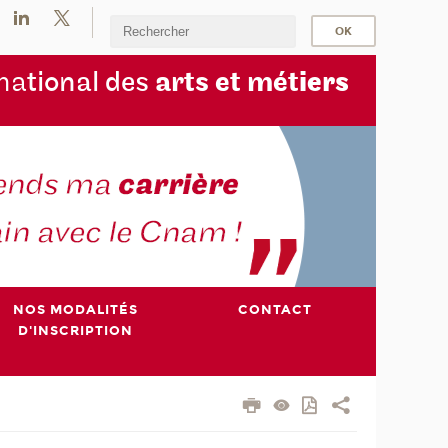
na
tional des
arts et mét
iers
NOS MODALITÉS
CONTACT
D'INSCRIPTION