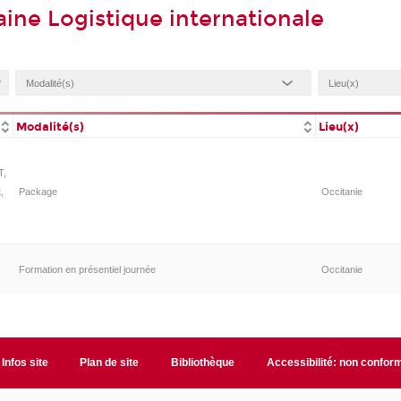
ine Logistique internationale
Modalité(s)
Lieu(x)
T,
,
Package
Occitanie
Formation en présentiel journée
Occitanie
Infos site
Plan de site
Bibliothèque
Accessibilité: non confor