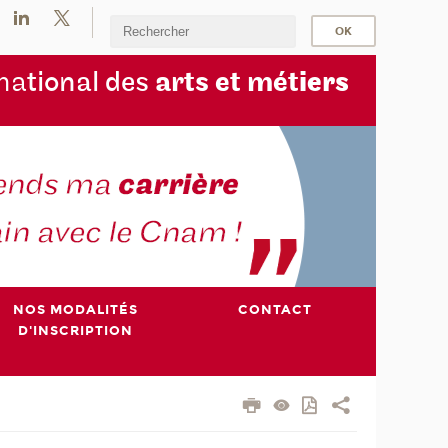
na
tional des
arts et mét
iers
NOS MODALITÉS
CONTACT
D'INSCRIPTION