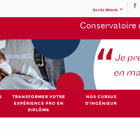
Accès directs
Conservatoire 
N
TRANSFORMER VOTRE
NOS CURSUS
EXPÉRIENCE PRO EN
D'INGÉNIEUR
DIPLÔME