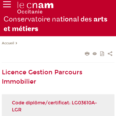
Conservatoire na
tional des
arts
et mét
iers
Accueil
Licence Gestion Parcours
Immobilier
Code diplôme/certificat: LG03610A-
LGR