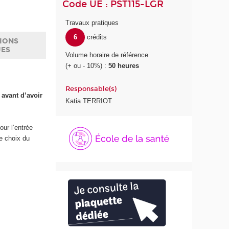
Code UE : PST115-LGR
Travaux pratiques
6
crédits
IONS
UES
Volume horaire de référence
(+ ou - 10%) :
50 heures
Responsable(s)
 avant d’avoir
Katia TERRIOT
É
pour l’entrée
c
le choix du
o
l
e
d
e
l
a
S
a