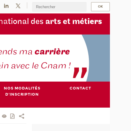
na
tional des
arts et mét
iers
NOS MODALITÉS
CONTACT
D'INSCRIPTION