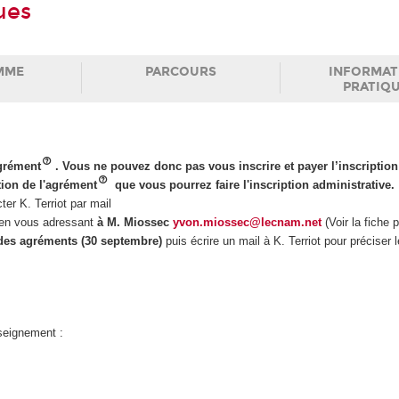
ues
MME
PARCOURS
INFORMAT
PRATIQ
agrément
. Vous ne pouvez donc pas vous inscrire et payer l’inscription
tion de l'agrément
que vous pourrez faire l'inscription administrative.
r K. Terriot par mail
r en vous adressant
à M. Miossec
yvon.miossec@lecnam.net
(Voir la fiche 
 des agréments (30 septembre)
puis écrire un mail à K. Terriot pour préciser 
nseignement :