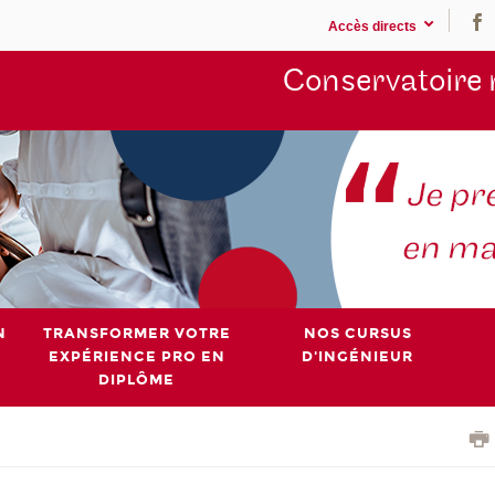
Accès directs
Conservatoire 
N
TRANSFORMER VOTRE
NOS CURSUS
EXPÉRIENCE PRO EN
D'INGÉNIEUR
DIPLÔME