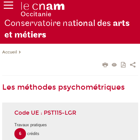
Conservatoire na
tional des
arts
et mét
iers
Accueil
Les méthodes psychométriques
Code UE : PST115-LGR
Travaux pratiques
6
crédits