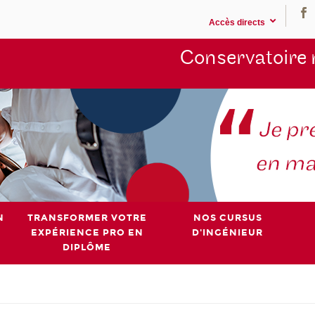
Accès directs
Conservatoire 
N
TRANSFORMER VOTRE
NOS CURSUS
EXPÉRIENCE PRO EN
D'INGÉNIEUR
DIPLÔME