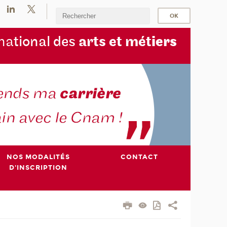
na
tional des
arts et mét
iers
NOS MODALITÉS
CONTACT
D'INSCRIPTION