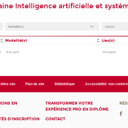
e Intelligence artificielle et systè
Modalité(s)
Lieu(x)
t
À la carte
Occitanie
Infos site
Plan de site
Bibliothèque
Accessibilité: non confor
IONS EN
TRANSFORMER VOTRE
RÉS
EXPÉRIENCE PRO EN DIPLÔME
ÉS D'INSCRIPTION
CONTACT