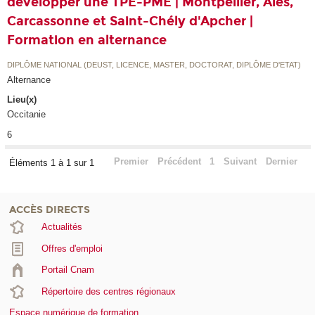
développer une TPE-PME | Montpellier, Alès,
Carcassonne et Saint-Chély d'Apcher |
Formation en alternance
DIPLÔME NATIONAL (DEUST, LICENCE, MASTER, DOCTORAT, DIPLÔME D'ETAT)
Alternance
Lieu(x)
Occitanie
6
Premier
Précédent
1
Suivant
Dernier
Éléments 1 à 1 sur 1
ACCÈS DIRECTS
Actualités
Offres d'emploi
Portail Cnam
Répertoire des centres régionaux
Espace numérique de formation