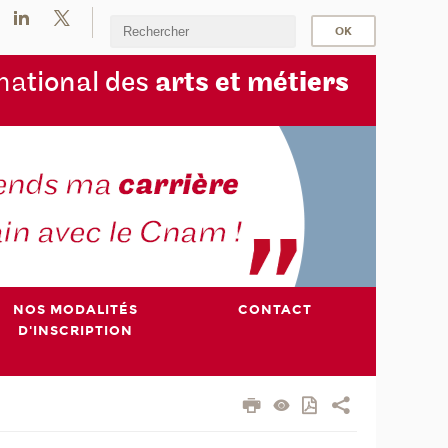
na
tional des
arts et mét
iers
NOS MODALITÉS
CONTACT
D'INSCRIPTION