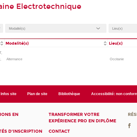
aine Electrotechnique
Modalité(s)
Lieu(x)
T,
,
Alternance
Occitanie
Infos site
Plan de site
Bibliothèque
Accessibilité: non confor
IONS EN
TRANSFORMER VOTRE
RÉS
EXPÉRIENCE PRO EN DIPLÔME
ÉS D'INSCRIPTION
CONTACT