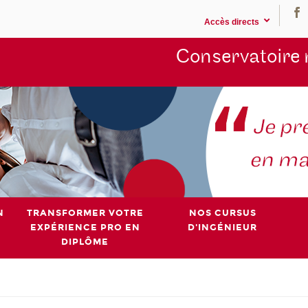
Accès directs
Conservatoire 
N
TRANSFORMER VOTRE
NOS CURSUS
EXPÉRIENCE PRO EN
D'INGÉNIEUR
DIPLÔME