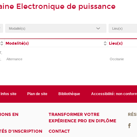
ine Electronique de puissance
Modalité(s)
Lieu(x)
T,
,
Alternance
Occitanie
Infos site
Plan de site
Bibliothèque
Accessibilité: non confor
IONS EN
TRANSFORMER VOTRE
RÉS
EXPÉRIENCE PRO EN DIPLÔME
ÉS D'INSCRIPTION
CONTACT