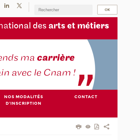
na
tional des
arts et mét
iers
NOS MODALITÉS
CONTACT
D'INSCRIPTION