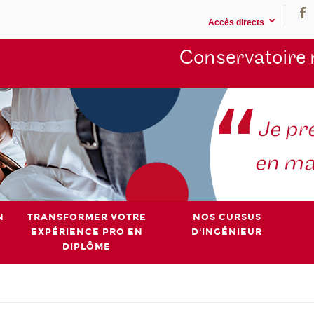
Accès directs
Conservatoire 
N
TRANSFORMER VOTRE
NOS CURSUS
EXPÉRIENCE PRO EN
D'INGÉNIEUR
DIPLÔME