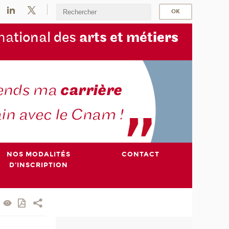
na
tional des
arts et mét
iers
NOS MODALITÉS
CONTACT
D'INSCRIPTION