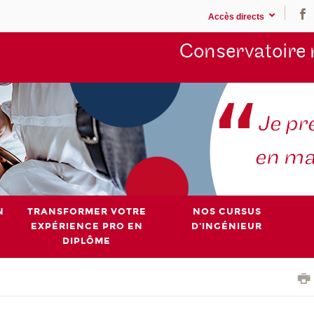
Accès directs
Conservatoire 
N
TRANSFORMER VOTRE
NOS CURSUS
EXPÉRIENCE PRO EN
D'INGÉNIEUR
DIPLÔME