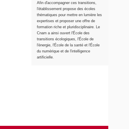
Afin d'accompagner ces transitions,
n
l'établissement propose des écoles
s
thématiques pour mettre en lumière les
i
expertises et proposer une offre de
t
formation riche et pluridisciplinaire. Le
i
Cnam a ainsi ouvert l'École des
o
transitions écologiques, l'École de
n
l'énergie, l'École de la santé et l'École
s
du numérique et de l'intelligence
é
artificielle.
c
o
l
o
g
i
q
u
e
s