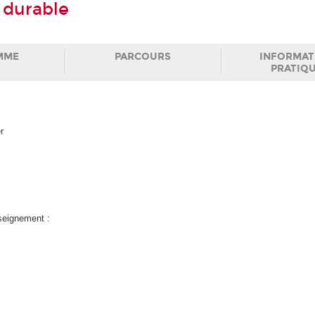
 durable
MME
PARCOURS
INFORMAT
PRATIQ
r
nseignement :