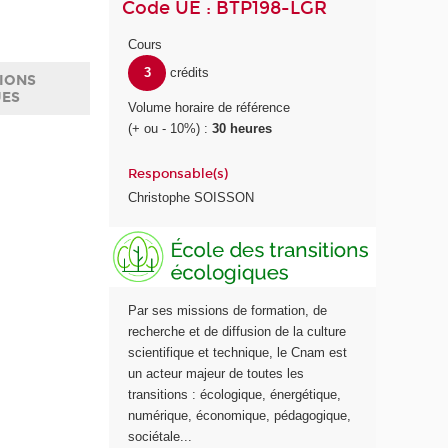
Code UE : BTP198-LGR
Cours
3
crédits
IONS
UES
Volume horaire de référence
(+ ou - 10%) :
30 heures
Responsable(s)
Christophe SOISSON
E
c
o
l
Par ses missions de formation, de
e
recherche et de diffusion de la culture
d
scientifique et technique, le Cnam est
e
un acteur majeur de toutes les
s
transitions : écologique, énergétique,
t
numérique, économique, pédagogique,
r
sociétale...
a