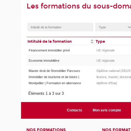
Les formations du sous-doma
Intitulé de la formation
Type
Financement immobilier privé
UE régionale
Economie immobilière
UE régionale
Master droit de l'immobilier Parcours
Diplôme national (DEUS
Immobilier de tourisme et de loisirs |
licence, master, doctorat
Montpellier | Formation en alternance
diplôme d'Etat)
Éléments 1 à 3 sur 3
Contacts
Mon avis compte
NOS FORMATIONS
NOS FORMAT