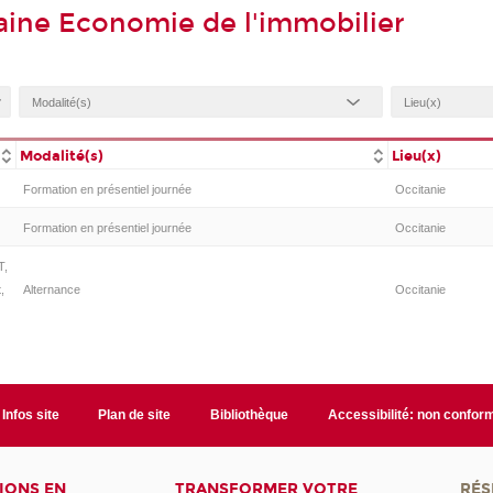
ine Economie de l'immobilier
Modalité(s)
Lieu(x)
Formation en présentiel journée
Occitanie
Formation en présentiel journée
Occitanie
T,
,
Alternance
Occitanie
Infos site
Plan de site
Bibliothèque
Accessibilité: non confor
IONS EN
TRANSFORMER VOTRE
RÉS