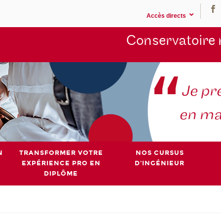
Accès directs
Conservatoire 
N
TRANSFORMER VOTRE
NOS CURSUS
EXPÉRIENCE PRO EN
D'INGÉNIEUR
DIPLÔME