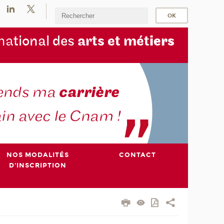
na
tional des
arts et mét
iers
NOS MODALITÉS
CONTACT
D'INSCRIPTION