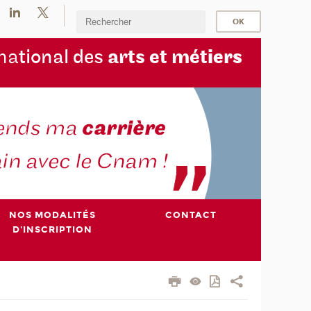
na
tional des
arts et mét
iers
NOS MODALITÉS
CONTACT
D'INSCRIPTION