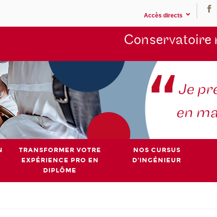
Accès directs
Conservatoire 
N
TRANSFORMER VOTRE
NOS CURSUS
EXPÉRIENCE PRO EN
D'INGÉNIEUR
DIPLÔME