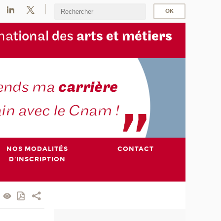
na
tional des
arts et mét
iers
NOS MODALITÉS
CONTACT
D'INSCRIPTION