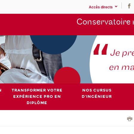
Accès directs
Conservatoire 
N
TRANSFORMER VOTRE
NOS CURSUS
EXPÉRIENCE PRO EN
D'INGÉNIEUR
DIPLÔME