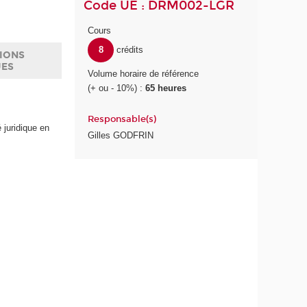
Code UE : DRM002-LGR
Cours
8
crédits
IONS
UES
Volume horaire de référence
(+ ou - 10%) :
65 heures
Responsable(s)
 juridique en
Gilles GODFRIN