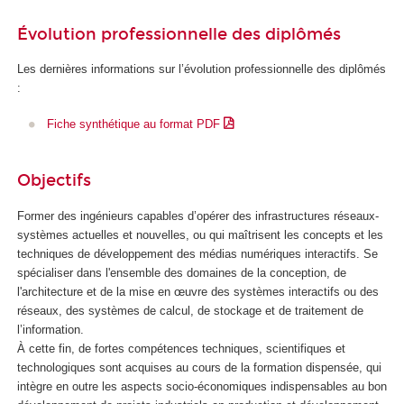
o
e
Évolution professionnelle des diplômés
n
t
s
d
Les dernières informations sur l’évolution professionnelle des diplômés
é
e
:
c
l
o
'
Fiche synthétique au format PDF
l
I
o
A
g
Objectifs
i
q
Former des ingénieurs capables d’opérer des infrastructures réseaux-
u
systèmes actuelles et nouvelles, ou qui maîtrisent les concepts et les
e
techniques de développement des médias numériques interactifs. Se
s
spécialiser dans l'ensemble des domaines de la conception, de
l'architecture et de la mise en œuvre des systèmes interactifs ou des
réseaux, des systèmes de calcul, de stockage et de traitement de
l’information.
À cette fin, de fortes compétences techniques, scientifiques et
technologiques sont acquises au cours de la formation dispensée, qui
intègre en outre les aspects socio-économiques indispensables au bon