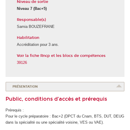
Niveau de sortie
Niveau 7
(Bac+5)
Responsable(s)
Samia BOUZEFRANE
Habilitation
E
É
c
c
Accréditation pour 3 ans.
o
o
Voir la fiche Rncp et les blocs de compétences
l
l
e
e
39126
d
d
e
u
s
n
t
u
PRÉSENTATION
r
m
Public, conditions d’accès et prérequis
a
é
n
r
Prérequis :
s
i
Pour le cycle préparatoire : Bac+2 (DPCT du Cnam, BTS, DUT, DEUG
i
q
dans la spécialité ou une spécialité voisine, VES
ou VAE
).
t
u
i
e