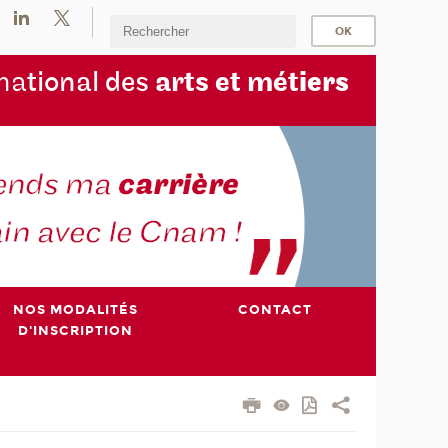
na
tional des
arts et mét
iers
NOS MODALITÉS
CONTACT
D'INSCRIPTION