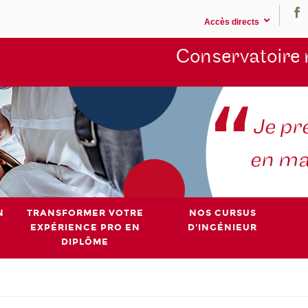
Accès directs
Conservatoire 
N
TRANSFORMER VOTRE
NOS CURSUS
EXPÉRIENCE PRO EN
D'INGÉNIEUR
DIPLÔME