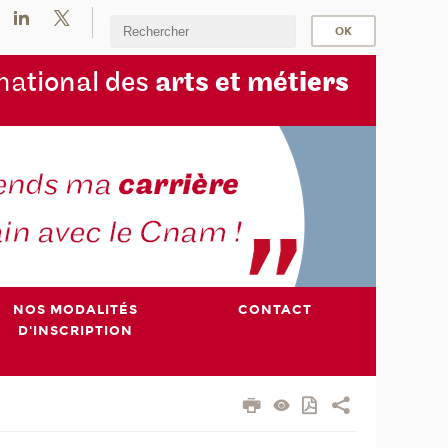
na
tional des
arts et mét
iers
NOS MODALITÉS
CONTACT
D'INSCRIPTION