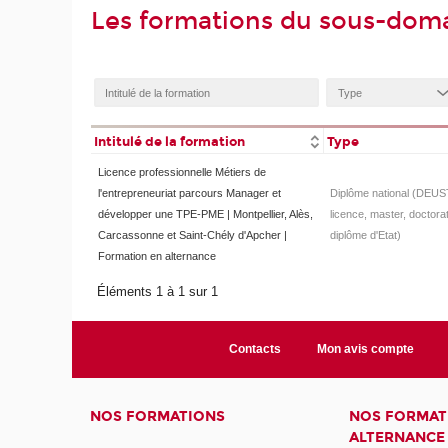
Les formations du sous-doma
Intitulé de la formation
Type
Licence professionnelle Métiers de
l'entrepreneuriat parcours Manager et
Diplôme national (DEUS
développer une TPE-PME | Montpellier, Alès,
licence, master, doctorat
Carcassonne et Saint-Chély d'Apcher |
diplôme d'Etat)
Formation en alternance
Éléments 1 à 1 sur 1
Contacts
Mon avis compte
NOS FORMATIONS
NOS FORMAT
ALTERNANCE