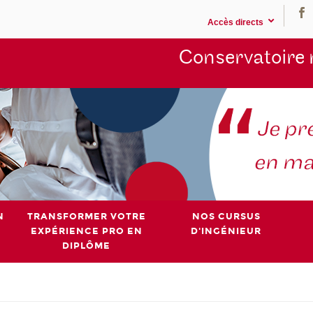
Accès directs
Conservatoire 
N
TRANSFORMER VOTRE
NOS CURSUS
EXPÉRIENCE PRO EN
D'INGÉNIEUR
DIPLÔME