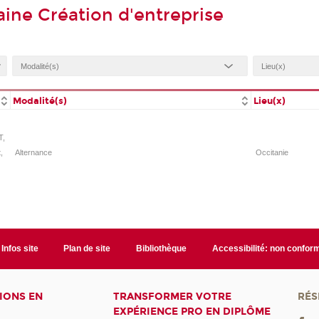
ine Création d'entreprise
Modalité(s)
Lieu(x)
T,
,
Alternance
Occitanie
Infos site
Plan de site
Bibliothèque
Accessibilité: non confor
IONS EN
TRANSFORMER VOTRE
RÉS
EXPÉRIENCE PRO EN DIPLÔME