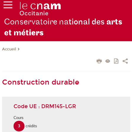
Conservatoire na
tional des
arts
et mét
iers
Accueil
Construction durable
Code UE : DRM145-LGR
Cours
3
crédits