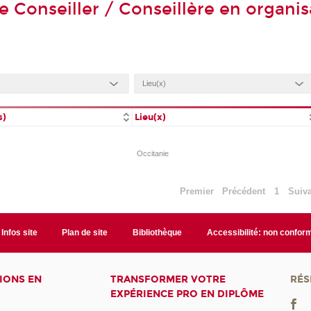
e Conseiller / Conseillère en organis
s)
Lieu(x)
Occitanie
Premier
Précédent
1
Suiv
Infos site
Plan de site
Bibliothèque
Accessibilité: non confor
IONS EN
TRANSFORMER VOTRE
RÉS
EXPÉRIENCE PRO EN DIPLÔME