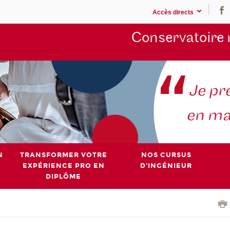
Accès directs
Conservatoire 
N
TRANSFORMER VOTRE
NOS CURSUS
EXPÉRIENCE PRO EN
D'INGÉNIEUR
DIPLÔME