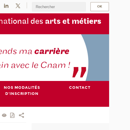
na
tional des
arts et mét
iers
NOS MODALITÉS
CONTACT
D'INSCRIPTION